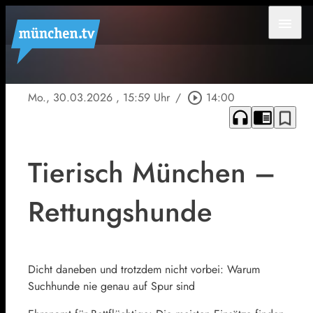
menu
Mo., 30.03.2026
, 15:59 Uhr
/
play_circle_outline
14:00
headphones
chrome_reader_mode
bookmark_border
Tierisch München –
Rettungshunde
Dicht daneben und trotzdem nicht vorbei: Warum
Suchhunde nie genau auf Spur sind