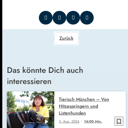
Zurück
Das könnte Dich auch
interessieren
Tierisch München – Von
Hitzespringern und
Listenhunden
bookmark_border
3. Aug. 2026
14:00 Min.