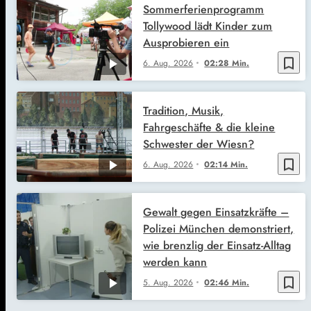
Sommerferienprogramm
Tollywood lädt Kinder zum
Ausprobieren ein
bookmark_border
6. Aug. 2026
02:28 Min.
Tradition, Musik,
Fahrgeschäfte & die kleine
Schwester der Wiesn?
bookmark_border
6. Aug. 2026
02:14 Min.
Gewalt gegen Einsatzkräfte –
Polizei München demonstriert,
wie brenzlig der Einsatz-Alltag
werden kann
bookmark_border
5. Aug. 2026
02:46 Min.