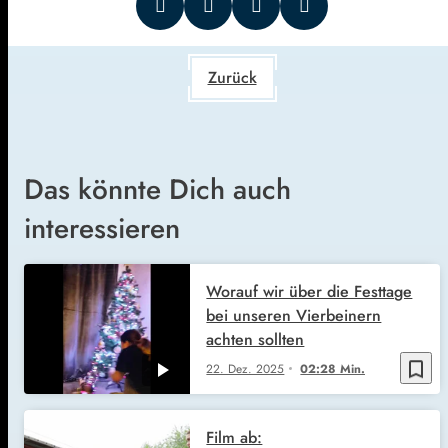
Zurück
Das könnte Dich auch
interessieren
Worauf wir über die Festtage
bei unseren Vierbeinern
achten sollten
bookmark_border
22. Dez. 2025
02:28 Min.
Film ab: