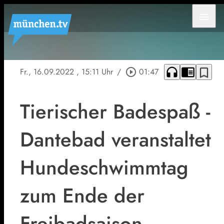
menu
headphones
chrome_reader_mode
bookmark_border
Fr., 16.09.2022
, 15:11 Uhr
/
play_circle_outline
01:47
Tierischer Badespaß -
Dantebad veranstaltet
Hundeschwimmtag
zum Ende der
Freibadsaison