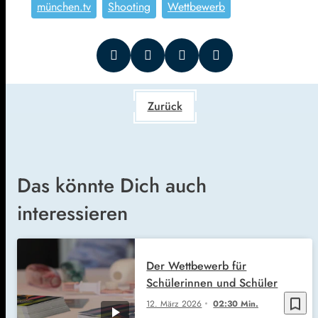
münchen.tv
Shooting
Wettbewerb
Zurück
Das könnte Dich auch
interessieren
Der Wettbewerb für
Schülerinnen und Schüler
bookmark_border
12. März 2026
02:30 Min.