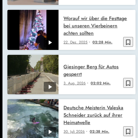
Worauf wir über die Festtage
bei unseren Vierbeinern
achten sollten
bookmark_border
22. Dez. 2025
02:28 Min.
Giesinger Berg für Autos
gesperrt
bookmark_border
3. Aug. 2026
02:02 Min.
Deutsche Meisterin Valeska
Schneider zurück auf ihrer
Heimatwelle
bookmark_border
30. Juli 2026
02:38 Min.