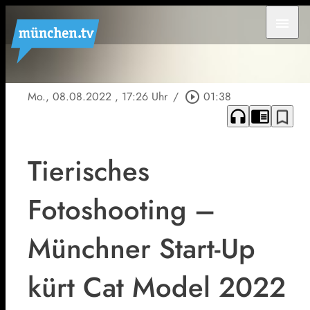
menu
Mo., 08.08.2022
, 17:26 Uhr
/
play_circle_outline
01:38
headphones
chrome_reader_mode
bookmark_border
Tierisches
Fotoshooting –
Münchner Start-Up
kürt Cat Model 2022