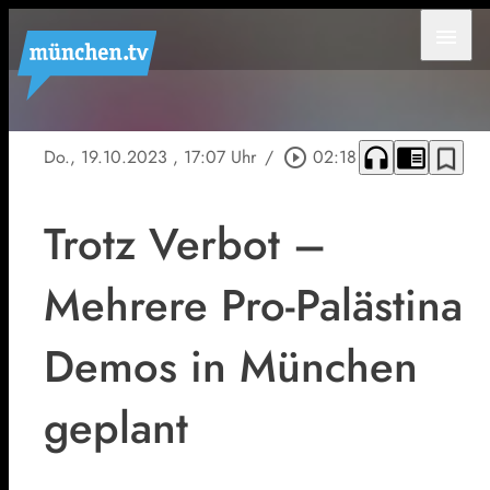
menu
headphones
chrome_reader_mode
bookmark_border
Do., 19.10.2023
, 17:07 Uhr
/
play_circle_outline
02:18
Trotz Verbot –
Mehrere Pro-Palästina
Demos in München
geplant