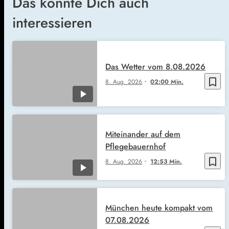
Das könnte Dich auch
interessieren
Das Wetter vom 8.08.2026
bookmark_border
8. Aug. 2026
02:00 Min.
Miteinander auf dem
Pflegebauernhof
bookmark_border
8. Aug. 2026
12:53 Min.
München heute kompakt vom
07.08.2026