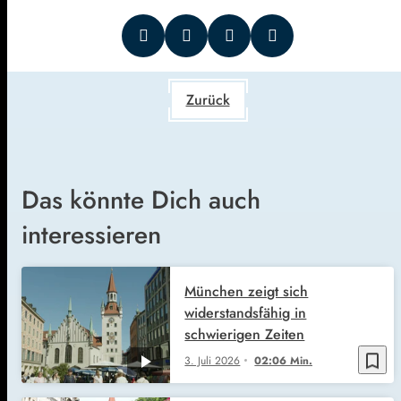
Zurück
Das könnte Dich auch
interessieren
München zeigt sich
widerstandsfähig in
schwierigen Zeiten
bookmark_border
3. Juli 2026
02:06 Min.