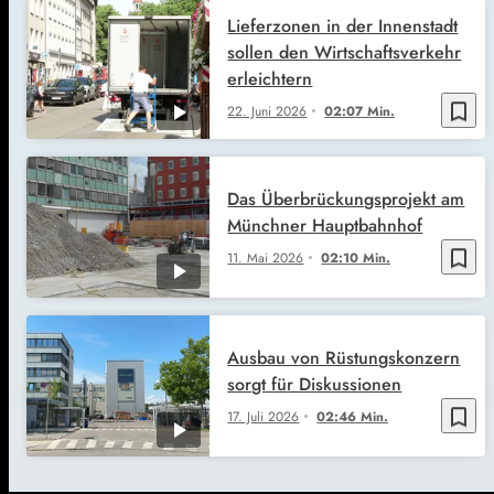
Lieferzonen in der Innenstadt
sollen den Wirtschaftsverkehr
erleichtern
bookmark_border
22. Juni 2026
02:07 Min.
Das Überbrückungsprojekt am
Münchner Hauptbahnhof
bookmark_border
11. Mai 2026
02:10 Min.
Ausbau von Rüstungskonzern
sorgt für Diskussionen
bookmark_border
17. Juli 2026
02:46 Min.