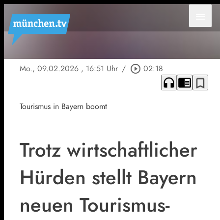
menu
Mo., 09.02.2026
, 16:51 Uhr
/
play_circle_outline
02:18
headphones
chrome_reader_mode
bookmark_border
Tourismus in Bayern boomt
Trotz wirtschaftlicher
Hürden stellt Bayern
neuen Tourismus-