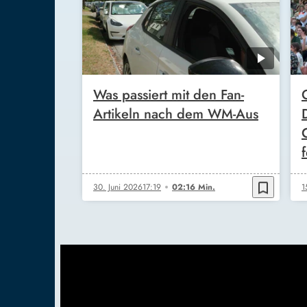
Was passiert mit den Fan-
Artikeln nach dem WM-Aus
f
bookmark_border
30. Juni 2026
17:19
02:16 Min.
1