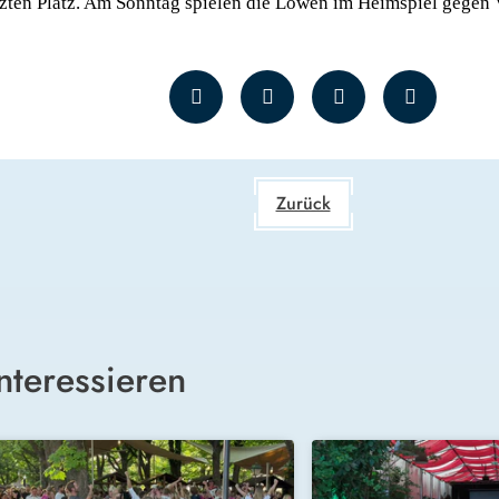
tzten Platz. Am Sonntag spielen die Löwen im Heimspiel gegen 
Zurück
nteressieren