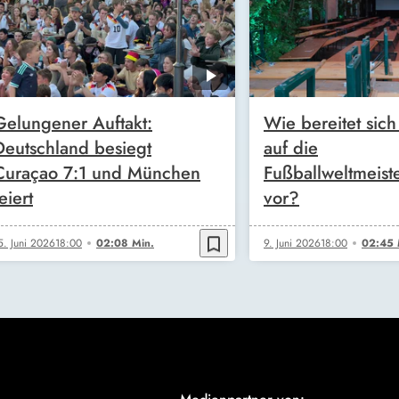
Gelungener Auftakt:
Wie bereitet sic
Deutschland besiegt
auf die
Curaçao 7:1 und München
Fußballweltmeiste
eiert
vor?
bookmark_border
5. Juni 2026
18:00
02:08 Min.
9. Juni 2026
18:00
02:45 