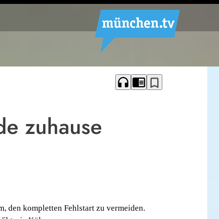
headphones
chrome_reader_mode
bookmark_border
e zuhause
m, den kompletten Fehlstart zu vermeiden.