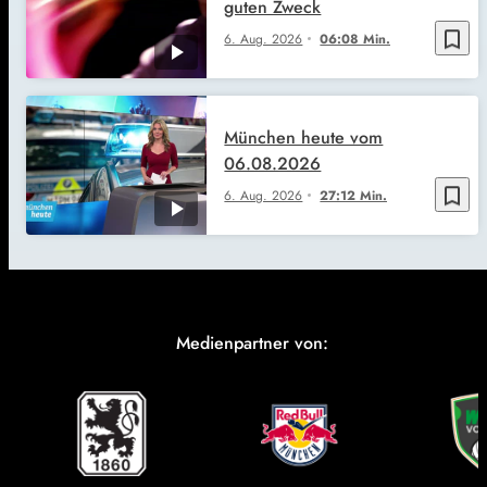
guten Zweck
bookmark_border
6. Aug. 2026
06:08 Min.
München heute vom
06.08.2026
bookmark_border
6. Aug. 2026
27:12 Min.
Medienpartner von: