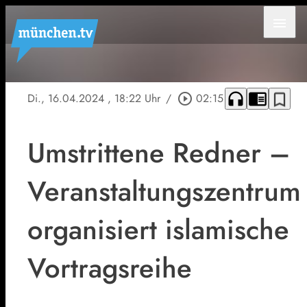
menu
headphones
chrome_reader_mode
bookmark_border
Di., 16.04.2024
, 18:22 Uhr
/
play_circle_outline
02:15
Umstrittene Redner –
Veranstaltungszentrum
organisiert islamische
Vortragsreihe