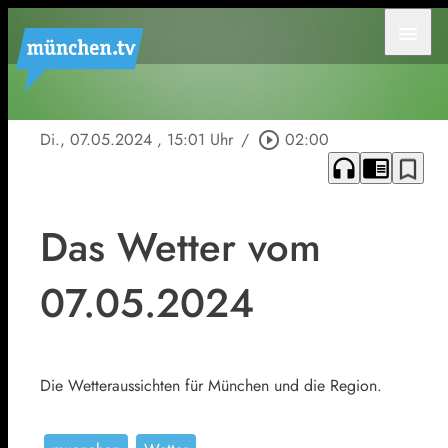
menu
Di., 07.05.2024
, 15:01 Uhr
/
play_circle_outline
02:00
headphones
chrome_reader_mode
bookmark_border
Das Wetter vom
07.05.2024
Die Wetteraussichten für München und die Region.