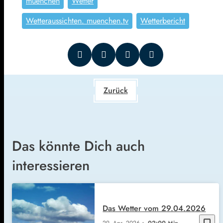
muenchen
Wetter
Wetteraussichten. muenchen.tv
Wetterbericht
Zurück
Das könnte Dich auch
interessieren
Das Wetter vom 29.04.2026
bookmark_border
29. Apr. 2026
02:00 Min.