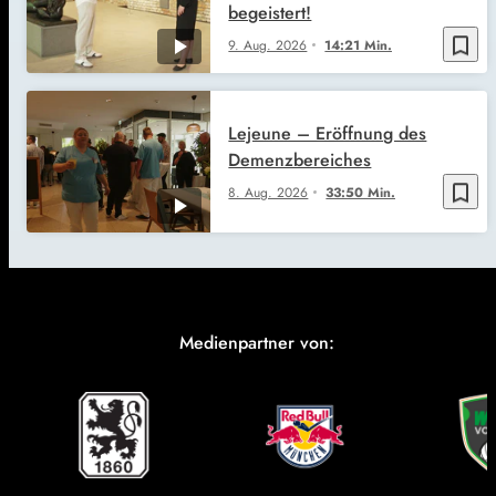
begeistert!
bookmark_border
9. Aug. 2026
14:21 Min.
Lejeune – Eröffnung des
Demenzbereiches
bookmark_border
8. Aug. 2026
33:50 Min.
Medienpartner von: