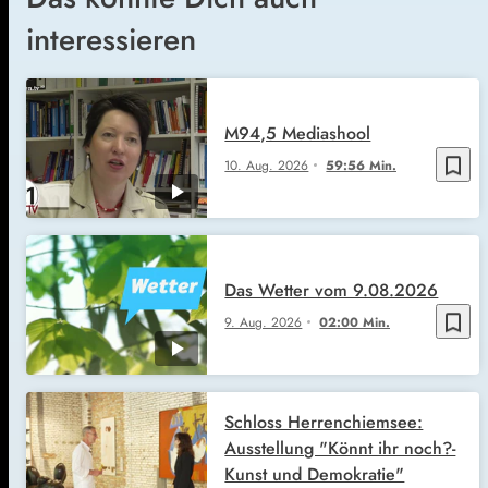
interessieren
M94,5 Mediashool
bookmark_border
10. Aug. 2026
59:56 Min.
Das Wetter vom 9.08.2026
bookmark_border
9. Aug. 2026
02:00 Min.
Schloss Herrenchiemsee:
Ausstellung "Könnt ihr noch?-
Kunst und Demokratie"