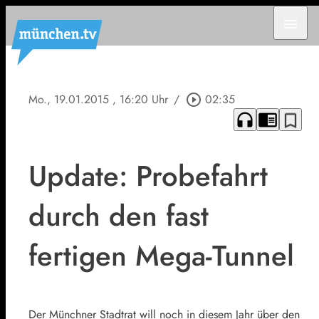
menu
Mo., 19.01.2015
, 16:20 Uhr
/
play_circle_outline
02:35
headphones
chrome_reader_mode
bookmark_border
Update: Probefahrt
durch den fast
fertigen Mega-Tunnel
Der Münchner Stadtrat will noch in diesem Jahr über den