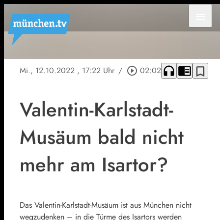
menu
headphones
chrome_reader_mode
bookmark_border
Mi., 12.10.2022
, 17:22 Uhr
/
play_circle_outline
02:02
Valentin-Karlstadt-
Musäum bald nicht
mehr am Isartor?
Das Valentin-Karlstadt-Musäum ist aus München nicht
wegzudenken – in die Türme des Isartors werden