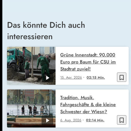
Das könnte Dich auch
interessieren
Grüne Innenstadt: 90.000
Euro pro Baum für CSU im
Stadtrat zuviel!
bookmark_border
15. Apr. 2026
02:15 Min.
Tradition, Musik,
Fahrgeschäfte & die kleine
Schwester der Wiesn?
bookmark_border
6. Aug. 2026
02:14 Min.