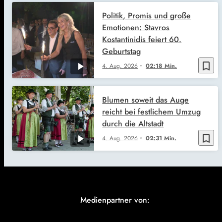
Politik, Promis und große
Emotionen: Stavros
Kostantinidis feiert 60.
Geburtstag
bookmark_border
4. Aug. 2026
02:18 Min.
Blumen soweit das Auge
reicht bei festlichem Umzug
durch die Altstadt
bookmark_border
4. Aug. 2026
02:31 Min.
Medienpartner von: