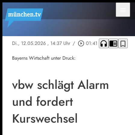
menu
headphones
chrome_reader_mode
bookmark_border
Di., 12.05.2026
, 14:37 Uhr
/
play_circle_outline
01:41
Bayerns Wirtschaft unter Druck:
vbw schlägt Alarm
und fordert
Kurswechsel