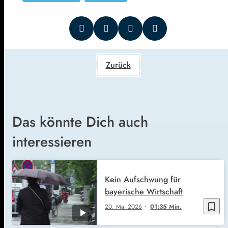
Zurück
Das könnte Dich auch
interessieren
Kein Aufschwung für
bayerische Wirtschaft
bookmark_border
20. Mai 2026
01:35 Min.