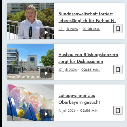
Bundesanwaltschaft fordert
lebenslänglich für Farhad N.
bookmark_border
28. Juli 2026
01:08 Min.
Ausbau von Rüstungskonzern
sorgt für Diskussionen
bookmark_border
17. Juli 2026
02:46 Min.
Lottogewinner aus
Oberbayern gesucht
bookmark_border
9. Juli 2026
02:06 Min.