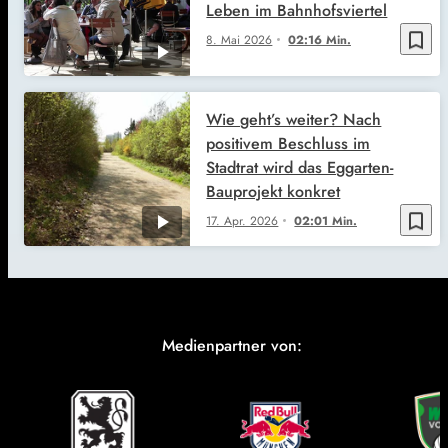
Leben im Bahnhofsviertel
bookmark_border
8. Mai 2026
02:16 Min.
Wie geht’s weiter? Nach
positivem Beschluss im
Stadtrat wird das Eggarten-
Bauprojekt konkret
bookmark_border
17. Apr. 2026
02:01 Min.
Medienpartner von: