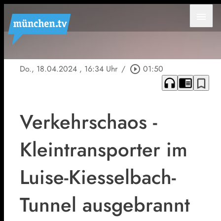
menu
Do., 18.04.2024
, 16:34 Uhr
/
play_circle_outline
01:50
headphones
chrome_reader_mode
bookmark_border
Verkehrschaos -
Kleintransporter im
Luise-Kiesselbach-
Tunnel ausgebrannt