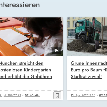
nteressieren
München streicht den
Grüne Innenstad
kostenlosen Kindergarten
Euro pro Baum f
und erhöht die Gebühren
Stadtrat zuviel!
bookmark_border
4. Juli 2026
17:23
02:46 Min.
15. Apr. 2026
17:25
02:15