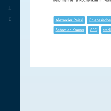
weiß man es ist Kocherlball in Mü
Alexander Reissl
Chienesische
Sebastian Kramer
SPD
trad