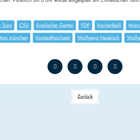
nchen. Pünktlich um 6 Uhr wurde aufgespielt am Chinesischen Turm
r Turm
CSU
Englischer Garten
FDP
Kocherlball
Münc
ition münchen
Vorstadthochzeit
Wolfgang Heubisch
Wolfg
Zurück