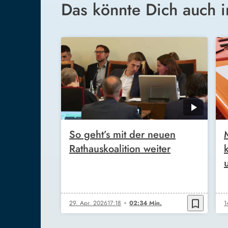
Das könnte Dich auch i
So geht’s mit der neuen
Rathauskoalition weiter
bookmark_border
29. Apr. 2026
17:18
02:34 Min.
1