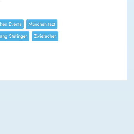
.
hen Events
München tazt
ang Stefinger
Zwiefacher