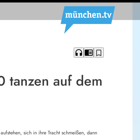
headphones
chrome_reader_mode
bookmark_border
00 tanzen auf dem
fstehen, sich in ihre Tracht schmeißen, dann