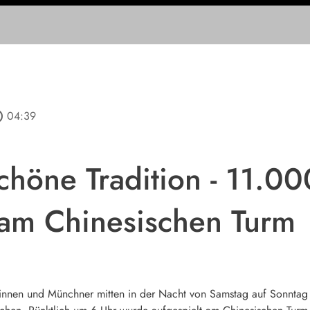
tline
04:39
schöne Tradition - 11.0
 am Chinesischen Turm
nen und Münchner mitten in der Nacht von Samstag auf Sonntag au