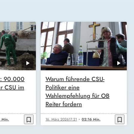
t: 90.000
Warum führende CSU-
ür CSU im
Politiker eine
Wahlempfehlung für OB
Reiter fordern
bookmark_border
bookmark_border
 Min.
16. März 2026
17:21
02:16 Min.