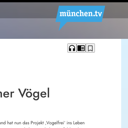
headphones
chrome_reader_mode
bookmark_border
her Vögel
nd hat nun das Projekt ‚Vogelfrei‘ ins Leben