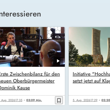
nteressieren
Erste Zwischenbilanz für den
Initiative "Hochh
neuen Oberbürgermeister
setzt jetzt auf Kl
Dominik Kause
bookmark_border
. Aug. 2026
17:35
03:09 Min.
5. Aug. 2026
17:29
02:20