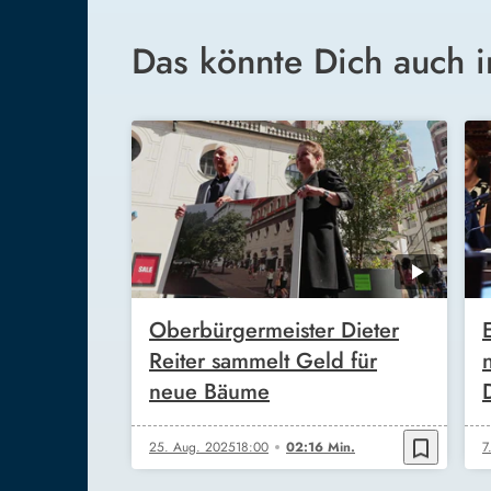
Das könnte Dich auch i
Oberbürgermeister Dieter
Reiter sammelt Geld für
neue Bäume
bookmark_border
25. Aug. 2025
18:00
02:16 Min.
7