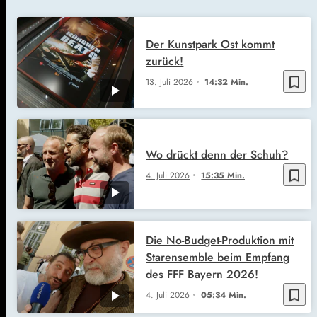
Der Kunstpark Ost kommt
zurück!
bookmark_border
13. Juli 2026
14:32 Min.
Wo drückt denn der Schuh?
bookmark_border
4. Juli 2026
15:35 Min.
Die No-Budget-Produktion mit
Starensemble beim Empfang
des FFF Bayern 2026!
bookmark_border
4. Juli 2026
05:34 Min.