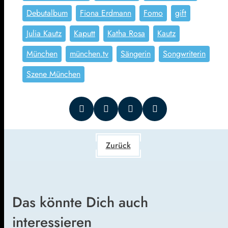
Debutalbum
Fiona Erdmann
Fomo
gift
Julia Kautz
Kaputt
Katha Rosa
Kautz
München
münchen.tv
Sängerin
Songwriterin
Szene München
Zurück
Das könnte Dich auch
interessieren