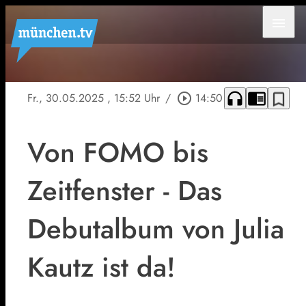
menu
headphones
chrome_reader_mode
bookmark_border
Fr., 30.05.2025
, 15:52 Uhr
/
play_circle_outline
14:50
Von FOMO bis
Zeitfenster - Das
Debutalbum von Julia
Kautz ist da!