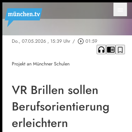
menu
Do., 07.05.2026
, 15:39 Uhr
/
play_circle_outline
01:59
headphones
chrome_reader_mode
bookmark_border
Projekt an Münchner Schulen
VR Brillen sollen
Berufsorientierung
erleichtern