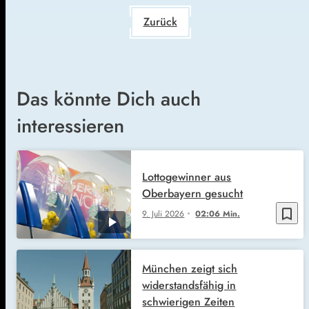
Zurück
Das könnte Dich auch
interessieren
Lottogewinner aus
Oberbayern gesucht
bookmark_border
9. Juli 2026
02:06 Min.
München zeigt sich
widerstandsfähig in
schwierigen Zeiten