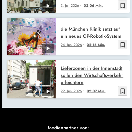
bookmark_border
3. Juli 2026
02:06 Min.
die München Klinik setzt auf
ein neues OP-Robotik-System
bookmark_border
24. Juni 2026
02:16 Min.
Lieferzonen in der Innenstadt
sollen den Wirtschaftsverkehr
erleichtern
bookmark_border
22. Juni 2026
02:07 Min.
Medienpartner von: