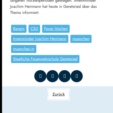
längeren Trockenperioden gestiegen.
Innenminister
Joachim Herrmann hat heute in Geretsried über das
Thema informiert.
Bayern
CSU
Feuer löschen
Innenminster Joachim Herrmann
muenchen
muenchen.tv
Staatliche Feuerwehrschule Geretsried
Zurück