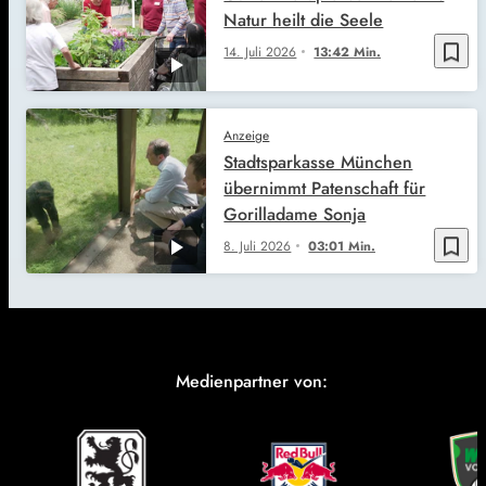
Natur heilt die Seele
bookmark_border
14. Juli 2026
13:42 Min.
Anzeige
Stadtsparkasse München
übernimmt Patenschaft für
Gorilladame Sonja
bookmark_border
8. Juli 2026
03:01 Min.
Medienpartner von: