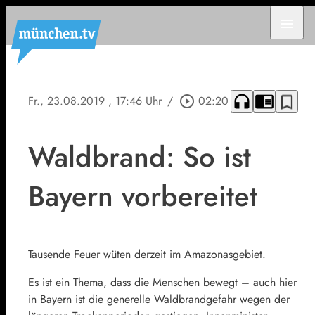
menu
headphones
chrome_reader_mode
bookmark_border
Fr., 23.08.2019
, 17:46 Uhr
/
play_circle_outline
02:20
Waldbrand: So ist
Bayern vorbereitet
Tausende Feuer wüten derzeit im Amazonasgebiet.
Es ist ein Thema, dass die Menschen bewegt – auch hier
in Bayern ist die generelle Waldbrandgefahr wegen der