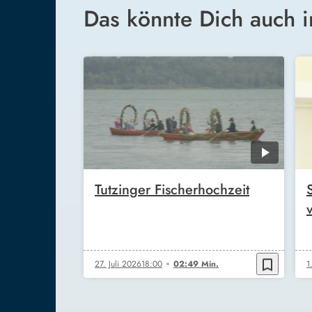
Das könnte Dich auch i
Tutzinger Fischerhochzeit
bookmark_border
27. Juli 2026
18:00
02:49 Min.
1