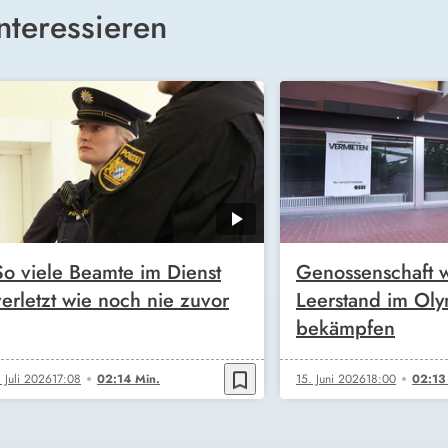
nteressieren
So viele Beamte im Dienst
Genossenschaft w
verletzt wie noch nie zuvor
Leerstand im Oly
bekämpfen
bookmark_border
. Juli 2026
17:08
02:14 Min.
15. Juni 2026
18:00
02:13