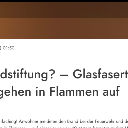
tline
01:50
dstiftung? – Glasfaser
gehen in Flammen auf
Harlaching! Anwohner meldeten den Brand bei der Feuerwehr und d