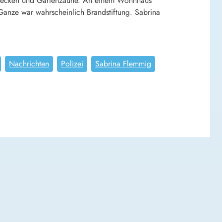
 Hecken und Gartenzäune. An einem Wohnhaus
anze war wahrscheinlich Brandstiftung. Sabrina
Nachrichten
Polizei
Sabrina Flemmig