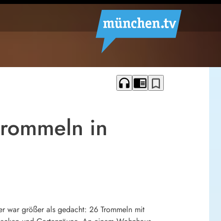
headphones
chrome_reader_mode
bookmark_border
trommeln in
er war größer als gedacht: 26 Trommeln mit