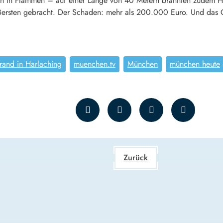
den in Flammen – auf einer Länge von 40 Metern brannten zudem
 Bersten gebracht. Der Schaden: mehr als 200.000 Euro. Und das G
and in Harlaching
muenchen.tv
München
münchen heute
Zurück