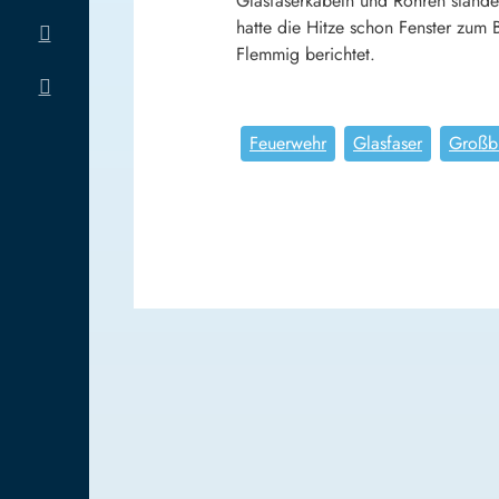
Glasfaserkabeln und Rohren stan
hatte die Hitze schon Fenster zum
Flemmig berichtet.
Feuerwehr
Glasfaser
Großbr