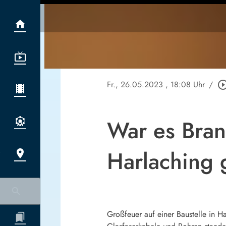
Fr., 26.05.2023
, 18:08 Uhr
/
play_circle_ou
War es Bran
Harlaching 
Großfeuer auf einer Baustelle in 