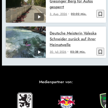
Giesinger Berg für Autos
gesperrt
bookmark_border
3. Aug. 2026
02:02 Min.
Deutsche Meisterin Valeska
Schneider zurück auf ihrer
Heimatwelle
bookmark_border
30. Juli 2026
02:38 Min.
Medienpartner von: