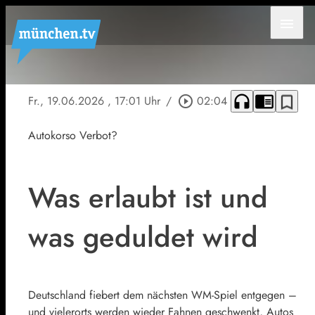
menu
headphones
chrome_reader_mode
bookmark_border
Fr., 19.06.2026
, 17:01 Uhr
/
play_circle_outline
02:04
Autokorso Verbot?
Was erlaubt ist und
was geduldet wird
Deutschland fiebert dem nächsten WM-Spiel entgegen –
und vielerorts werden wieder Fahnen geschwenkt, Autos