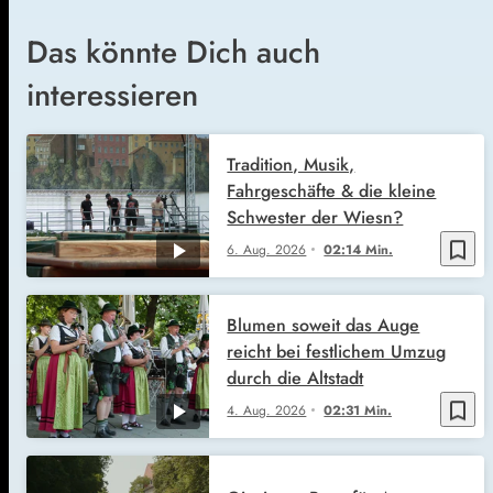
Das könnte Dich auch
interessieren
Tradition, Musik,
Fahrgeschäfte & die kleine
Schwester der Wiesn?
bookmark_border
6. Aug. 2026
02:14 Min.
Blumen soweit das Auge
reicht bei festlichem Umzug
durch die Altstadt
bookmark_border
4. Aug. 2026
02:31 Min.