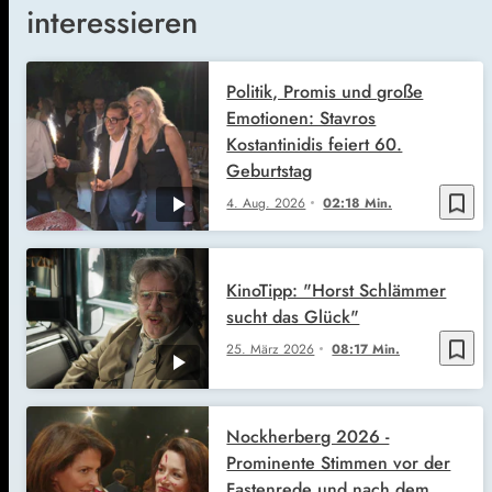
interessieren
Politik, Promis und große
Emotionen: Stavros
Kostantinidis feiert 60.
Geburtstag
bookmark_border
4. Aug. 2026
02:18 Min.
KinoTipp: "Horst Schlämmer
sucht das Glück"
bookmark_border
25. März 2026
08:17 Min.
Nockherberg 2026 -
Prominente Stimmen vor der
Fastenrede und nach dem