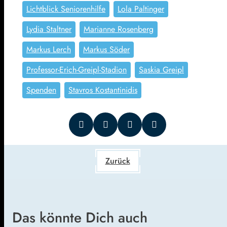
Lichtblick Seniorenhilfe
Lola Paltinger
Lydia Staltner
Marianne Rosenberg
Markus Lerch
Markus Söder
Professor-Erich-Greipl-Stadion
Saskia Greipl
Spenden
Stavros Kostantinidis
Zurück
Das könnte Dich auch