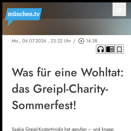
menu
Mo., 06.07.2026
, 23:22 Uhr
/
play_circle_outline
14:38
headphones
chrome_reader_mode
bookmark_border
Was für eine Wohltat:
das Greipl-Charity-
Sommerfest!
Saskia Greipl-Kostantinidis hat gerufen – und knapp