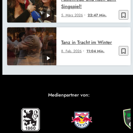
Singspiel!
bookmark_border
5. März 2026
22:47 Min.
Tanz in Tracht im Winter
bookmark_border
8. Feb. 2026
11:04 Min.
Medienpartner von: