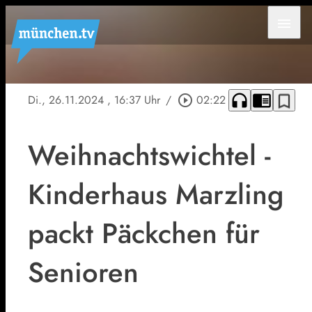
menu
headphones
chrome_reader_mode
bookmark_border
Di., 26.11.2024
, 16:37 Uhr
/
play_circle_outline
02:22
Weihnachtswichtel -
Kinderhaus Marzling
packt Päckchen für
Senioren