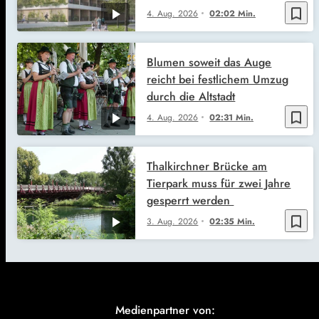
bookmark_border
4. Aug. 2026
02:02 Min.
Blumen soweit das Auge
reicht bei festlichem Umzug
durch die Altstadt
bookmark_border
4. Aug. 2026
02:31 Min.
Thalkirchner Brücke am
Tierpark muss für zwei Jahre
gesperrt werden
bookmark_border
3. Aug. 2026
02:35 Min.
Medienpartner von: