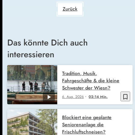
Zurück
Das könnte Dich auch
interessieren
Tradition, Musik,
Fahrgeschäfte & die kleine
Schwester der Wiesn?
bookmark_border
6. Aug. 2026
02:14 Min.
Blockiert eine geplante
Seniorenanlage die
Frischluftschneisen?