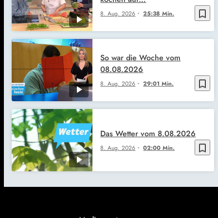
bookmark_border
8. Aug. 2026
25:38 Min.
So war die Woche vom
08.08.2026
bookmark_border
8. Aug. 2026
29:01 Min.
Das Wetter vom 8.08.2026
bookmark_border
8. Aug. 2026
02:00 Min.