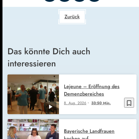
Zurück
Das könnte Dich auch
interessieren
Lejeune – Eröffnung des
Demenzbereiches
bookmark_border
8. Aug. 2026
33:50 Min.
Bayerische Landfrauen
kochen auf…