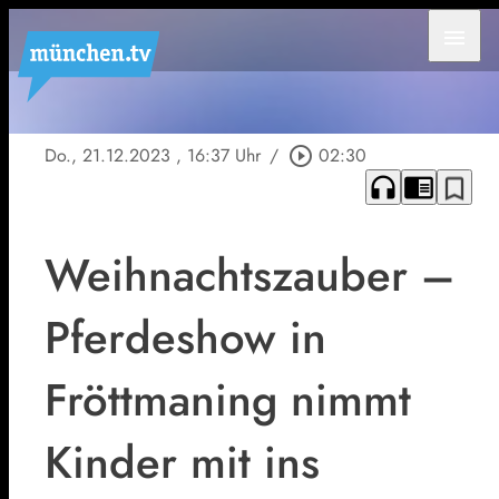
menu
Do., 21.12.2023
, 16:37 Uhr
/
play_circle_outline
02:30
headphones
chrome_reader_mode
bookmark_border
Weihnachtszauber –
Pferdeshow in
Fröttmaning nimmt
Kinder mit ins