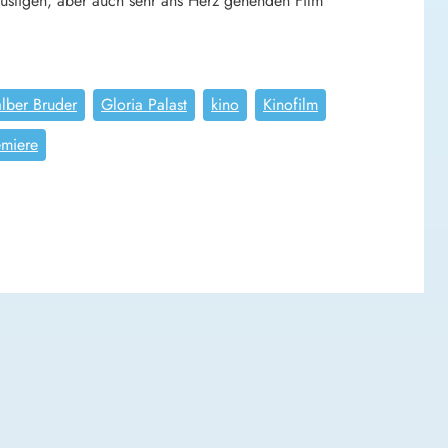
lustigen, aber auch sehr ans Herz gehenden Film
lber Bruder
Gloria Palast
kino
Kinofilm
emiere