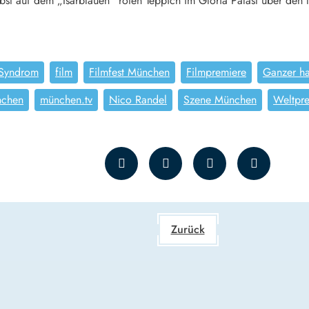
bst auf dem „Isarblauen“ roten Teppich im Gloria Palast über den 
Syndrom
film
Filmfest München
Filmpremiere
Ganzer ha
chen
münchen.tv
Nico Randel
Szene München
Weltpr
Zurück