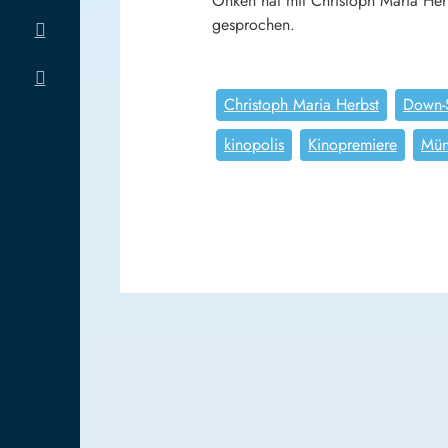
Onken hat mit Christoph Maria Her
gesprochen.
Christoph Maria Herbst
Down-
kinopolis
Kinopremiere
Mün