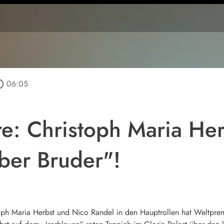
_outline
06:05
e: Christoph Maria Herb
ber Bruder"!
oph Maria Herbst und Nico Randel in den Hauptrollen hat Weltprem