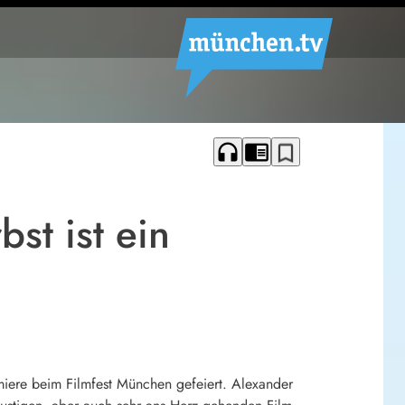
headphones
chrome_reader_mode
bookmark_border
st ist ein
iere beim Filmfest München gefeiert. Alexander