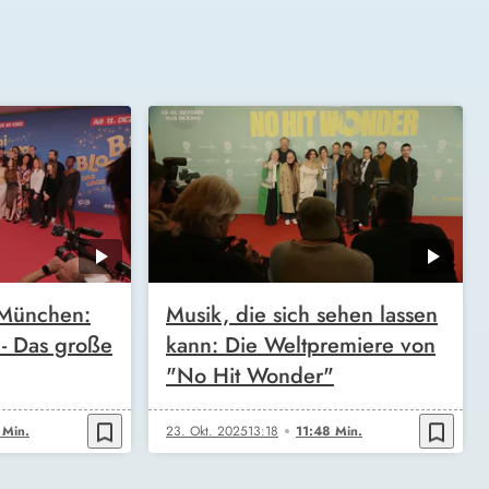
 München:
Musik, die sich sehen lassen
 - Das große
kann: Die Weltpremiere von
"No Hit Wonder"
bookmark_border
bookmark_border
 Min.
23. Okt. 2025
13:18
11:48 Min.