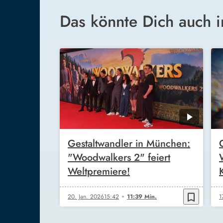
Das könnte Dich auch i
Gestaltwandler in München:
"Woodwalkers 2" feiert
Weltpremiere!
bookmark_border
20. Jan. 2026
15:42
11:39 Min.
1