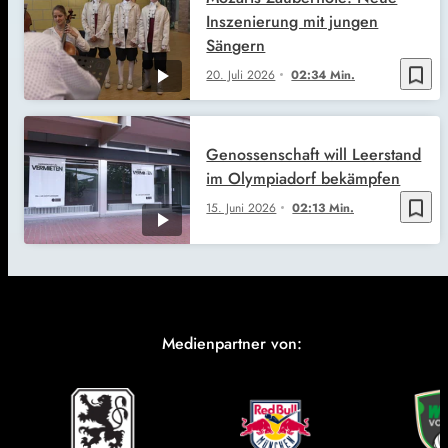
Inszenierung mit jungen
Sängern
bookmark_border
20. Juli 2026
02:34 Min.
Genossenschaft will Leerstand
im Olympiadorf bekämpfen
bookmark_border
15. Juni 2026
02:13 Min.
Medienpartner von: