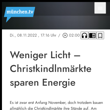
menu
headphones
chrome_reader_mode
bookmark_border
Di., 08.11.2022
, 17:16 Uhr
/
play_circle_outline
02:00
Weniger Licht –
Christkindlnmärkte
sparen Energie
Es ist zwar erst Anfang November, doch trotzdem bauen
allmählich die Christkindlmärkte ihre Stände auf. Am