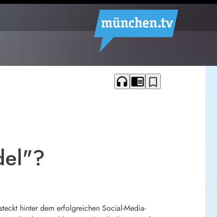
headphones
chrome_reader_mode
bookmark_border
del"?
steckt hinter dem erfolgreichen Social-Media-