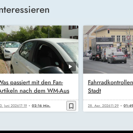
nteressieren
Was passiert mit den Fan-
Fahrradkontrollen
Artikeln nach dem WM-Aus
Stadt
bookmark_border
0. Juni 2026
17:19
02:16 Min.
28. Apr. 2026
11:29
01:49