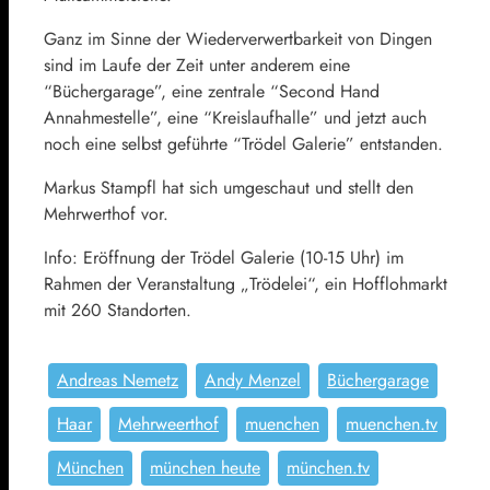
Ganz im Sinne der Wiederverwertbarkeit von Dingen
sind im Laufe der Zeit unter anderem eine
“Büchergarage”, eine zentrale “Second Hand
Annahmestelle”, eine “Kreislaufhalle” und jetzt auch
noch eine selbst geführte “Trödel Galerie” entstanden.
Markus Stampfl hat sich umgeschaut und stellt den
Mehrwerthof vor.
Info: Eröffnung der Trödel Galerie (10-15 Uhr) im
Rahmen der Veranstaltung „Trödelei“, ein Hofflohmarkt
mit 260 Standorten.
Andreas Nemetz
Andy Menzel
Büchergarage
Haar
Mehrweerthof
muenchen
muenchen.tv
München
münchen heute
münchen.tv