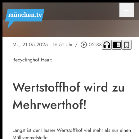
menu
headphones
chrome_reader_mode
bookmark_border
Mi., 21.05.2025
, 16:51 Uhr
/
play_circle_outline
02:33
Recyclinghof Haar:
Wertstoffhof wird zu
Mehrwerthof!
Längst ist der Haarer Wertstoffhof viel mehr als nur einen
Müllsammelstelle.