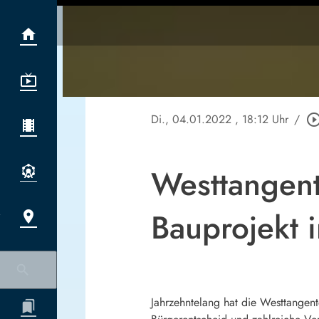
Di., 04.01.2022
, 18:12 Uhr
/
play_circle_out
Westtangent
Bauprojekt i
Jahrzehntelang hat die Westtangent