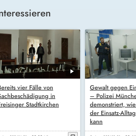
nteressieren
Bereits vier Fälle von
Gewalt gegen Ein
Sachbeschädigung in
– Polizei Münch
Freisinger Stadtkirchen
demonstriert, wie
der Einsatz-Allta
kann