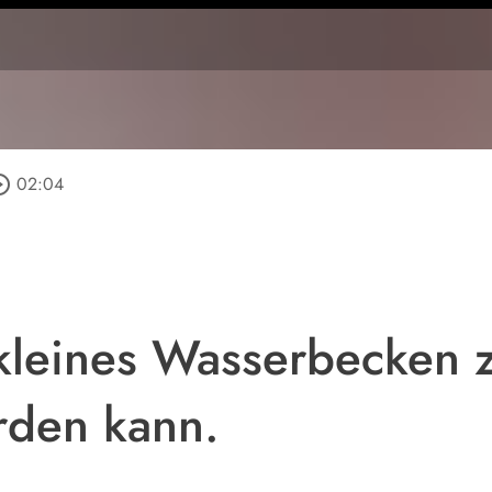
e_outline
02:04
kleines Wasserbecken 
rden kann.