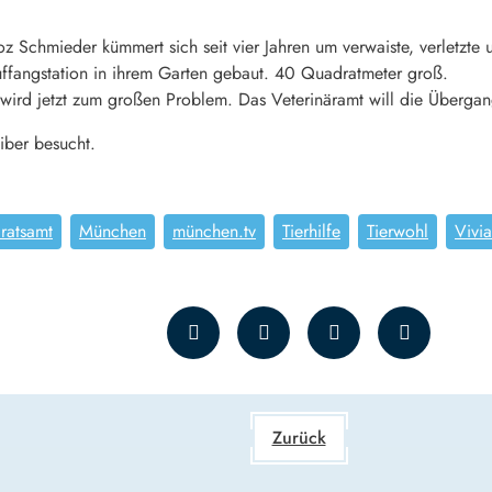
z Schmieder kümmert sich seit vier Jahren um verwaiste, verletzte u
Auffangstation in ihrem Garten gebaut. 40 Quadratmeter groß.
wird jetzt zum großen Problem. Das Veterinäramt will die Übergang
iber besucht.
ratsamt
München
münchen.tv
Tierhilfe
Tierwohl
Vivi
Zurück