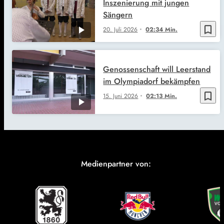
Inszenierung mit jungen
Sängern
bookmark_border
20. Juli 2026
02:34 Min.
Genossenschaft will Leerstand
im Olympiadorf bekämpfen
bookmark_border
15. Juni 2026
02:13 Min.
Medienpartner von: