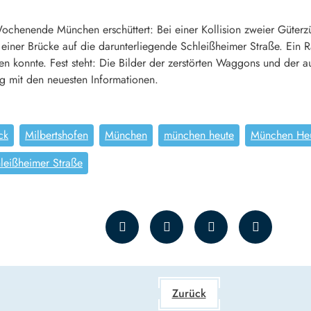
chenende München erschüttert: Bei einer Kollision zweier Güterzüg
einer Brücke auf die darunterliegende Schleißheimer Straße. Ein 
en konnte. Fest steht: Die Bilder der zerstörten Waggons und der 
 mit den neuesten Informationen.
ck
Milbertshofen
München
münchen heute
München He
leißheimer Straße
Zurück