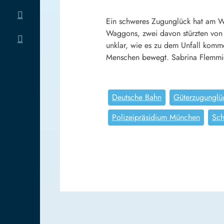
Ein schweres Zugunglück hat am Wo
Waggons, zwei davon stürzten von 
unklar, wie es zu dem Unfall komm
Menschen bewegt. Sabrina Flemmig
Deutsche Bahn
Güterzugunglü
Polizeipräsidium München
Sch