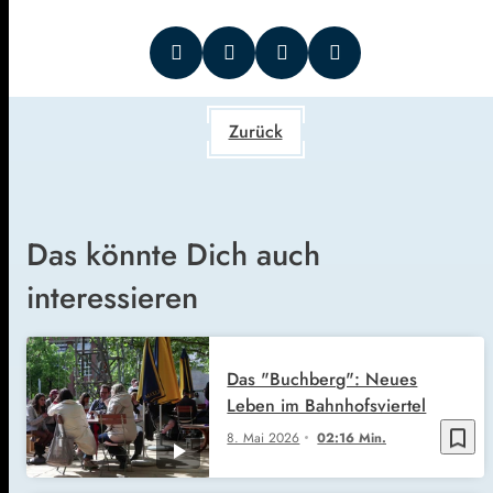
Zurück
Das könnte Dich auch
interessieren
Das "Buchberg": Neues
Leben im Bahnhofsviertel
bookmark_border
8. Mai 2026
02:16 Min.