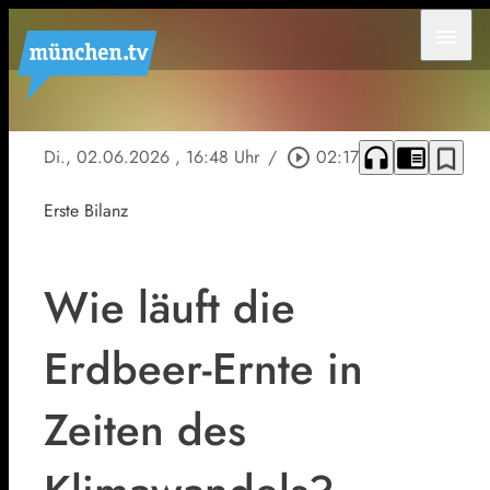
menu
headphones
chrome_reader_mode
bookmark_border
Di., 02.06.2026
, 16:48 Uhr
/
play_circle_outline
02:17
Erste Bilanz
Wie läuft die
Erdbeer-Ernte in
Zeiten des