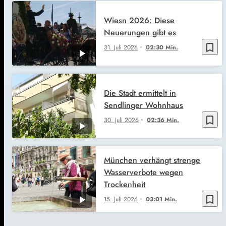
Wiesn 2026: Diese
Neuerungen gibt es
bookmark_border
31. Juli 2026
02:30 Min.
Die Stadt ermittelt in
Sendlinger Wohnhaus
bookmark_border
30. Juli 2026
02:36 Min.
München verhängt strenge
Wasserverbote wegen
Trockenheit
bookmark_border
15. Juli 2026
03:01 Min.