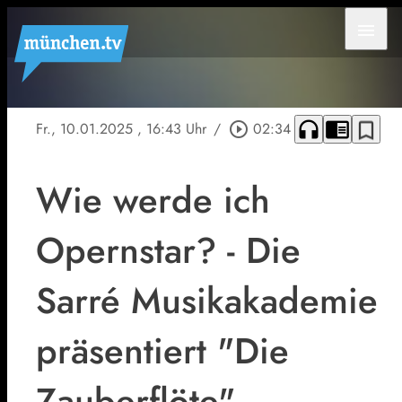
menu
headphones
chrome_reader_mode
bookmark_border
Fr., 10.01.2025
, 16:43 Uhr
/
play_circle_outline
02:34
Wie werde ich
Opernstar? - Die
Sarré Musikakademie
präsentiert "Die
Zauberflöte"