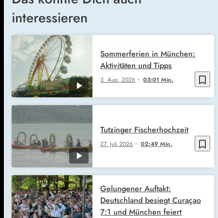
interessieren
Sommerferien in München:
Aktivitäten und Tipps
bookmark_border
3. Aug. 2026
03:01 Min.
Tutzinger Fischerhochzeit
bookmark_border
27. Juli 2026
02:49 Min.
Gelungener Auftakt:
Deutschland besiegt Curaçao
7:1 und München feiert