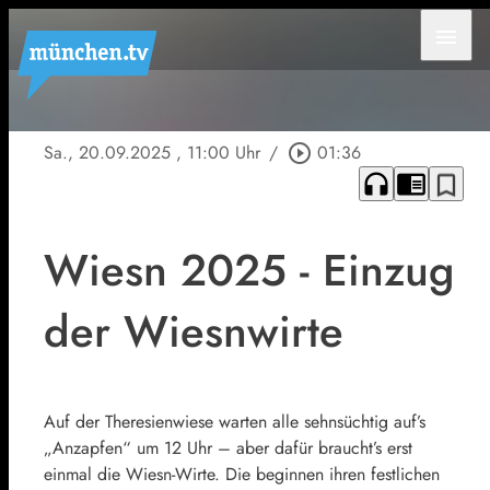
menu
Sa., 20.09.2025
, 11:00 Uhr
/
play_circle_outline
01:36
headphones
chrome_reader_mode
bookmark_border
Wiesn 2025 - Einzug
der Wiesnwirte
Auf der Theresienwiese warten alle sehnsüchtig auf’s
„Anzapfen“ um 12 Uhr – aber dafür braucht’s erst
einmal die Wiesn-Wirte. Die beginnen ihren festlichen