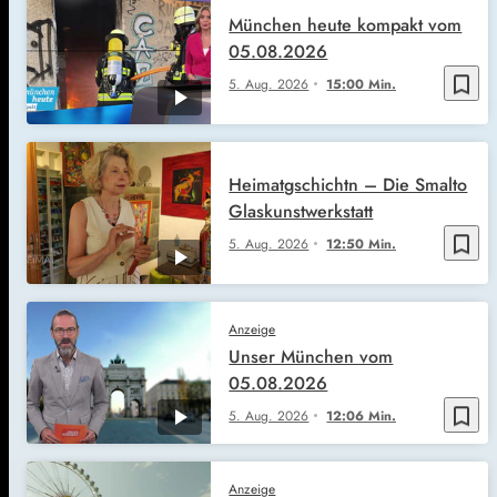
München heute kompakt vom
05.08.2026
bookmark_border
5. Aug. 2026
15:00 Min.
Heimatgschichtn – Die Smalto
Glaskunstwerkstatt
bookmark_border
5. Aug. 2026
12:50 Min.
Anzeige
Unser München vom
05.08.2026
bookmark_border
5. Aug. 2026
12:06 Min.
Anzeige