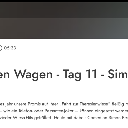
_outline
05:33
n Wagen - Tag 11 - Si
Jahr unsere Promis auf ihrer „Fahrt zur Theresienwiese“ fleißig mi
– wie ein Telefon- oder Passanten-Joker – können eingesetzt werde
wieder Wiesn-Hits geträllert. Heute mit dabei: Comedian Simon Pe