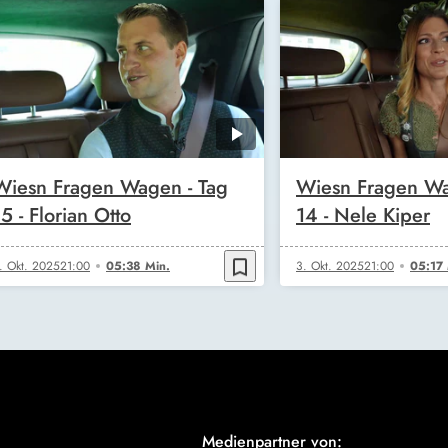
Wiesn Fragen Wagen - Tag
Wiesn Fragen Wa
15 - Florian Otto
14 - Nele Kiper
bookmark_border
. Okt. 2025
21:00
05:38 Min.
3. Okt. 2025
21:00
05:17 
Medienpartner von: