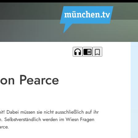
headphones
chrome_reader_mode
bookmark_border
mon Pearce
t! Dabei müssen sie nicht ausschließlich auf ihr
n. Selbstverständlich werden im Wiesn Fragen
arce.