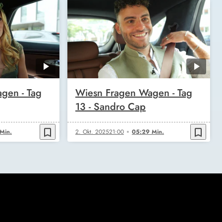
gen - Tag
Wiesn Fragen Wagen - Tag
13 - Sandro Cap
bookmark_border
bookmark_border
Min.
2. Okt. 2025
21:00
05:29 Min.