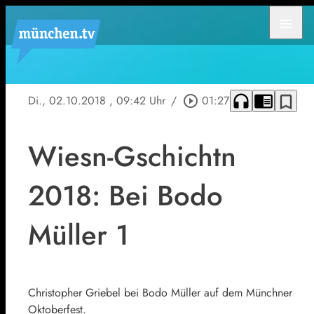
menu
headphones
chrome_reader_mode
bookmark_border
Di., 02.10.2018
, 09:42 Uhr
/
play_circle_outline
01:27
Wiesn-Gschichtn
2018: Bei Bodo
Müller 1
Christopher Griebel bei Bodo Müller auf dem Münchner
Oktoberfest.