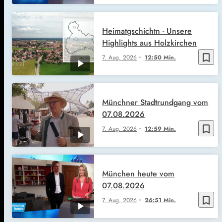
Heimatgschichtn - Unsere
Highlights aus Holzkirchen
bookmark_border
7. Aug. 2026
12:50 Min.
Münchner Stadtrundgang vom
07.08.2026
bookmark_border
7. Aug. 2026
12:59 Min.
München heute vom
07.08.2026
bookmark_border
7. Aug. 2026
26:51 Min.