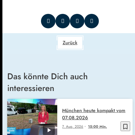
Zurück
Das könnte Dich auch
interessieren
München heute kompakt vom
07.08.2026
bookmark_border
7. Aug. 2026
15:00 Min.