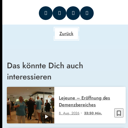
Zurück
Das könnte Dich auch
interessieren
Lejeune – Eröffnung des
Demenzbereiches
bookmark_border
8. Aug. 2026
33:50 Min.