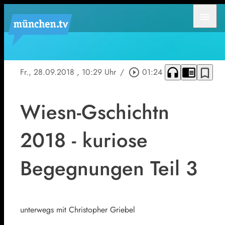
menu
headphones
chrome_reader_mode
bookmark_border
Fr., 28.09.2018
, 10:29 Uhr
/
play_circle_outline
01:24
Wiesn-Gschichtn
2018 - kuriose
Begegnungen Teil 3
unterwegs mit Christopher Griebel