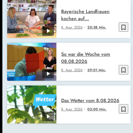
Bayerische Landfrauen
kochen auf…
bookmark_border
8. Aug. 2026
25:38 Min.
So war die Woche vom
08.08.2026
bookmark_border
8. Aug. 2026
29:01 Min.
Das Wetter vom 8.08.2026
bookmark_border
8. Aug. 2026
02:00 Min.