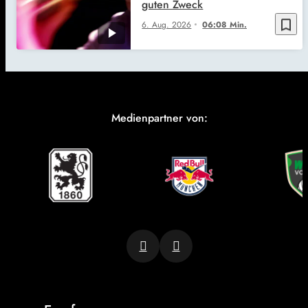
guten Zweck
bookmark_border
6. Aug. 2026
06:08 Min.
Medienpartner von: