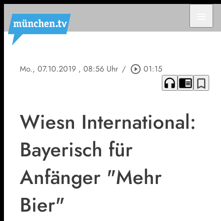
menu
Mo., 07.10.2019
, 08:56 Uhr
/
play_circle_outline
01:15
headphones
chrome_reader_mode
bookmark_border
Wiesn International:
Bayerisch für
Anfänger "Mehr
Bier"