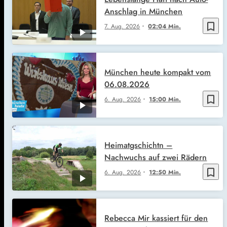
Anschlag in München
bookmark_border
7. Aug. 2026
02:04 Min.
München heute kompakt vom
06.08.2026
bookmark_border
6. Aug. 2026
15:00 Min.
Heimatgschichtn –
Nachwuchs auf zwei Rädern
bookmark_border
6. Aug. 2026
12:50 Min.
Rebecca Mir kassiert für den