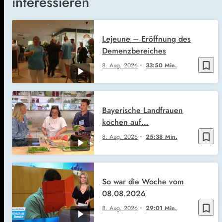
interessieren
Lejeune – Eröffnung des
Demenzbereiches
bookmark_border
8. Aug. 2026
33:50 Min.
Bayerische Landfrauen
kochen auf…
bookmark_border
8. Aug. 2026
25:38 Min.
So war die Woche vom
08.08.2026
bookmark_border
8. Aug. 2026
29:01 Min.