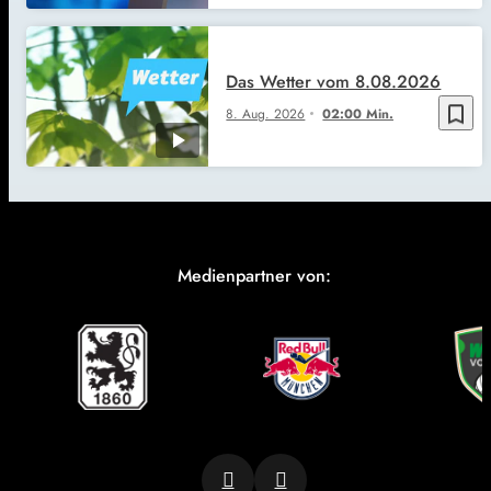
Das Wetter vom 8.08.2026
bookmark_border
8. Aug. 2026
02:00 Min.
Medienpartner von: