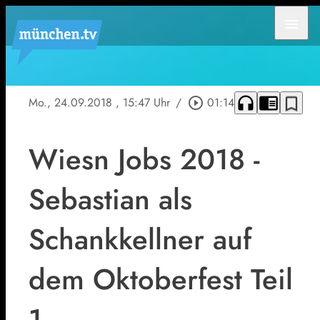
menu
headphones
chrome_reader_mode
bookmark_border
Mo., 24.09.2018
, 15:47 Uhr
/
play_circle_outline
01:14
Wiesn Jobs 2018 -
Sebastian als
Schankkellner auf
dem Oktoberfest Teil
1