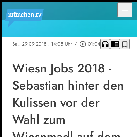
menu
headphones
chrome_reader_mode
bookmark_border
Sa., 29.09.2018
, 14:05 Uhr
/
play_circle_outline
01:04
Wiesn Jobs 2018 -
Sebastian hinter den
Kulissen vor der
Wahl zum
Wiesnmadl auf dem