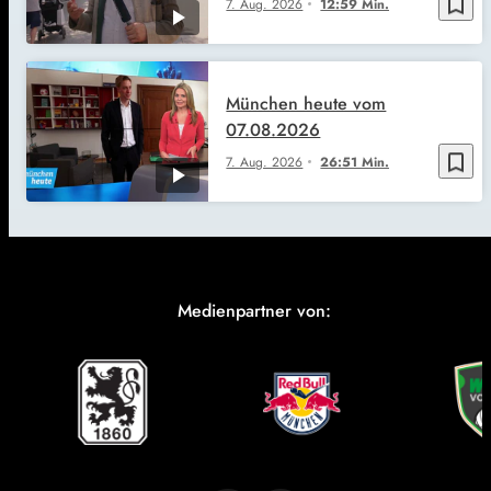
bookmark_border
7. Aug. 2026
12:59 Min.
München heute vom
07.08.2026
bookmark_border
7. Aug. 2026
26:51 Min.
Medienpartner von: