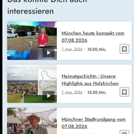
interessieren
München heute kompakt vom
07.08.2026
bookmark_border
7. Aug. 2026
15:00 Min.
Heimatgschichtn - Unsere
Highlights aus Holzkirchen
bookmark_border
7. Aug. 2026
12:50 Min.
Münchner Stadtrundgang vom
07.08.2026