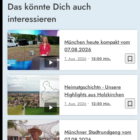
Das könnte Dich auch
interessieren
München heute kompakt vom
07.08.2026
bookmark_border
7. Aug. 2026
15:00 Min.
Heimatgschichtn - Unsere
Highlights aus Holzkirchen
bookmark_border
7. Aug. 2026
12:50 Min.
Münchner Stadtrundgang vom
07.08.2026