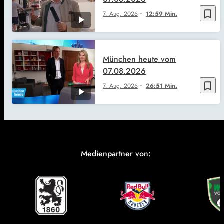
bookmark_border
7. Aug. 2026
12:59 Min.
München heute vom
07.08.2026
bookmark_border
7. Aug. 2026
26:51 Min.
Medienpartner von: