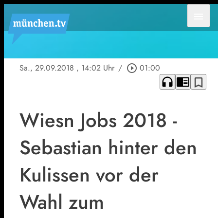
menu
Sa., 29.09.2018
, 14:02 Uhr
/
play_circle_outline
01:00
headphones
chrome_reader_mode
bookmark_border
Wiesn Jobs 2018 -
Sebastian hinter den
Kulissen vor der
Wahl zum