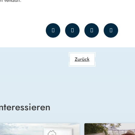
n verkauft.
Zurück
nteressieren