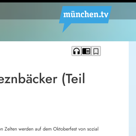
headphones
chrome_reader_mode
bookmark_border
eznbäcker (Teil
den Zelten werden auf dem Oktoberfest von sozial