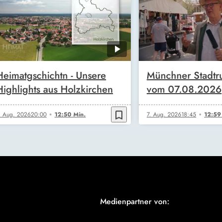
Heimatgschichtn - Unsere
Münchner Stadt
Highlights aus Holzkirchen
vom 07.08.2026
bookmark_border
. Aug. 2026
20:00
12:50 Min.
7. Aug. 2026
18:45
12:59
Medienpartner von: