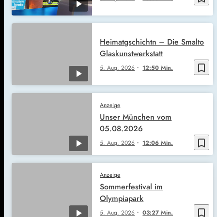
Heimatgschichtn – Die Smalto
Glaskunstwerkstatt
bookmark_border
5. Aug. 2026
12:50 Min.
Anzeige
Unser München vom
05.08.2026
bookmark_border
5. Aug. 2026
12:06 Min.
Anzeige
Sommerfestival im
Olympiapark
bookmark_border
5. Aug. 2026
03:27 Min.