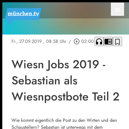
menu
headphones
chrome_reader_mode
bookmark_border
Fr., 27.09.2019
, 08:58 Uhr
/
play_circle_outline
02:00
Wiesn Jobs 2019 -
Sebastian als
Wiesnpostbote Teil 2
Wie kommt eigentlich die Post zu den Wirten und den
Schaustellern? Sebastian ist unterwegs mit dem