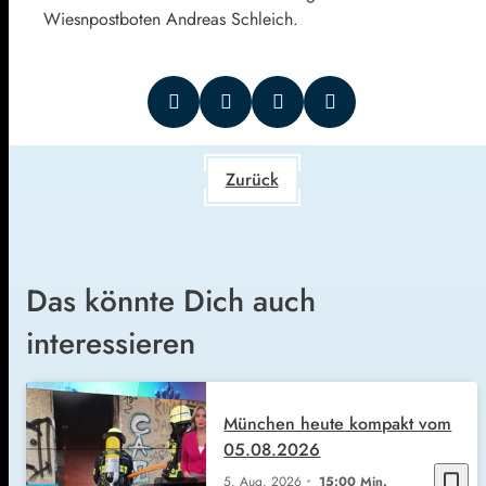
Wiesnpostboten Andreas Schleich.
Zurück
Das könnte Dich auch
interessieren
München heute kompakt vom
05.08.2026
bookmark_border
5. Aug. 2026
15:00 Min.