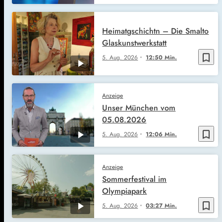
Heimatgschichtn – Die Smalto
Glaskunstwerkstatt
bookmark_border
5. Aug. 2026
12:50 Min.
Anzeige
Unser München vom
05.08.2026
bookmark_border
5. Aug. 2026
12:06 Min.
Anzeige
Sommerfestival im
Olympiapark
bookmark_border
5. Aug. 2026
03:27 Min.