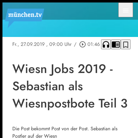
menu
headphones
chrome_reader_mode
bookmark_border
Fr., 27.09.2019
, 09:00 Uhr
/
play_circle_outline
01:46
Wiesn Jobs 2019 -
Sebastian als
Wiesnpostbote Teil 3
Die Post bekommt Post von der Post. Sebastian als
Postler auf der Wiesn