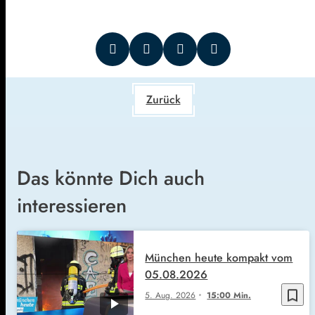
Zurück
Das könnte Dich auch
interessieren
München heute kompakt vom
05.08.2026
bookmark_border
5. Aug. 2026
15:00 Min.