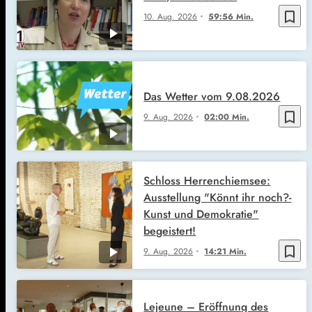
bookmark_border
10. Aug. 2026
59:56 Min.
Das Wetter vom 9.08.2026
bookmark_border
9. Aug. 2026
02:00 Min.
Schloss Herrenchiemsee:
Ausstellung "Könnt ihr noch?-
Kunst und Demokratie"
begeistert!
bookmark_border
9. Aug. 2026
14:21 Min.
Lejeune – Eröffnung des