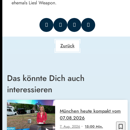
ehemals Liesl Weapon.
Zurück
Das könnte Dich auch
interessieren
München heute kompakt vom
07.08.2026
bookmark_border
7. Aug. 2026
15:00 Min.