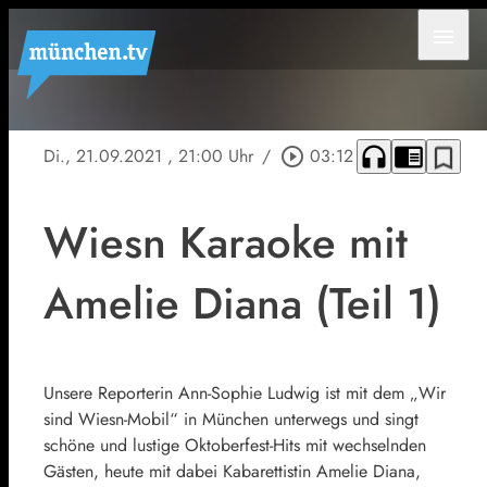
menu
headphones
chrome_reader_mode
bookmark_border
Di., 21.09.2021
, 21:00 Uhr
/
play_circle_outline
03:12
Wiesn Karaoke mit
Amelie Diana (Teil 1)
Unsere Reporterin Ann-Sophie Ludwig ist mit dem „Wir
sind Wiesn-Mobil“ in München unterwegs und singt
schöne und lustige Oktoberfest-Hits mit wechselnden
Gästen, heute mit dabei Kabarettistin Amelie Diana,