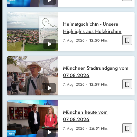
Heimatgschichtn - Unsere
Highlights aus Holzkirchen
bookmark_border
7. Aug. 2026
12:50 Min.
Münchner Stadtrundgang vom
07.08.2026
bookmark_border
7. Aug. 2026
12:59 Min.
München heute vom
07.08.2026
bookmark_border
7. Aug. 2026
26:51 Min.