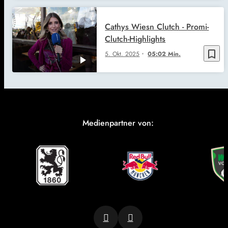
Cathys Wiesn Clutch - Promi-
Clutch-Highlights
bookmark_border
5. Okt. 2025
05:02 Min.
Medienpartner von: