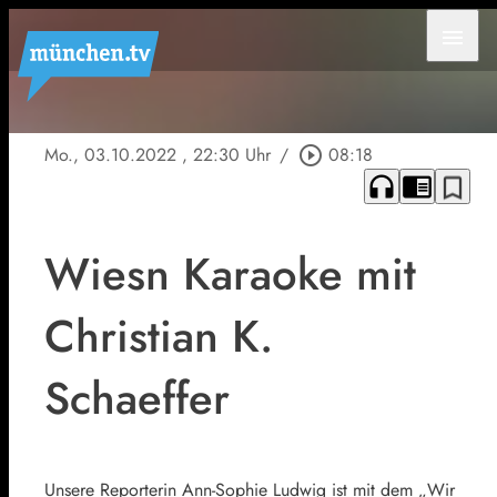
menu
Mo., 03.10.2022
, 22:30 Uhr
/
play_circle_outline
08:18
headphones
chrome_reader_mode
bookmark_border
Wiesn Karaoke mit
Christian K.
Schaeffer
Unsere Reporterin Ann-Sophie Ludwig ist mit dem „Wir