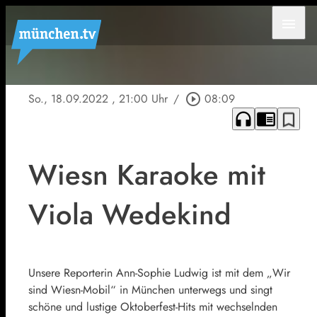
menu
So., 18.09.2022
, 21:00 Uhr
/
play_circle_outline
08:09
headphones
chrome_reader_mode
bookmark_border
Wiesn Karaoke mit
Viola Wedekind
Unsere Reporterin Ann-Sophie Ludwig ist mit dem „Wir
sind Wiesn-Mobil“ in München unterwegs und singt
schöne und lustige Oktoberfest-Hits mit wechselnden