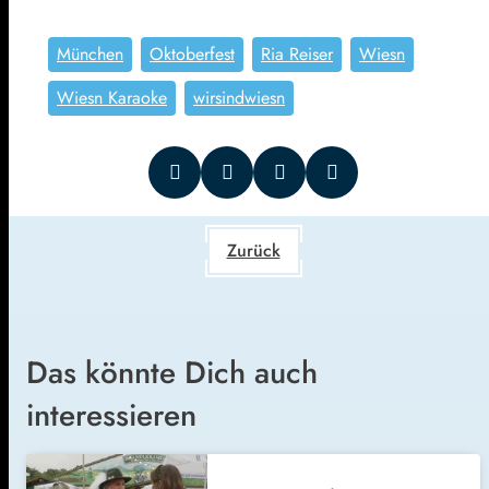
München
Oktoberfest
Ria Reiser
Wiesn
Wiesn Karaoke
wirsindwiesn
Zurück
Das könnte Dich auch
interessieren