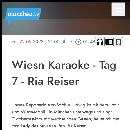
menu
headphones
chrome_reader_mode
bookmark_border
Fr., 22.09.2023
, 21:00 Uhr
/
play_circle_outline
05:48
Wiesn Karaoke - Tag
7 - Ria Reiser
Unsere Reporterin Ann-Sophie Ludwig ist mit dem „Wir
sind Wiesn-Mobil“ in München unterwegs und singt
Oktoberfest-Hits mit wechselnden Gästen, heute mit der
First Lady des Bavarian Rap Ria Reiser.