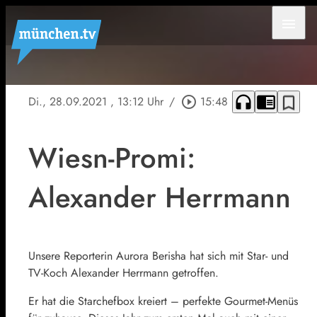
menu
headphones
chrome_reader_mode
bookmark_border
Di., 28.09.2021
, 13:12 Uhr
/
play_circle_outline
15:48
Wiesn-Promi:
Alexander Herrmann
Unsere Reporterin Aurora Berisha hat sich mit Star- und
TV-Koch Alexander Herrmann getroffen.
Er hat die Starchefbox kreiert – perfekte Gourmet-Menüs