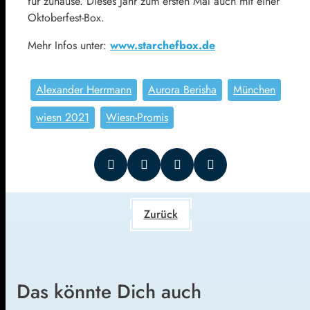
für zuhause. Dieses Jahr zum ersten Mal auch mit einer
Oktoberfest-Box.
Mehr Infos unter:
www.starchefbox.de
Alexander Herrmann
Aurora Berisha
München
wiesn 2021
Wiesn-Promis
Zurück
Das könnte Dich auch