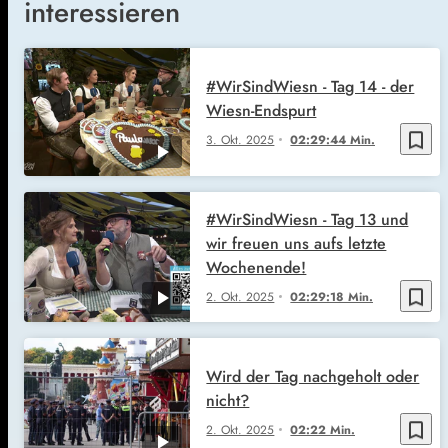
interessieren
#WirSindWiesn - Tag 14 - der
Wiesn-Endspurt
bookmark_border
3. Okt. 2025
02:29:44 Min.
#WirSindWiesn - Tag 13 und
wir freuen uns aufs letzte
Wochenende!
bookmark_border
2. Okt. 2025
02:29:18 Min.
Wird der Tag nachgeholt oder
nicht?
bookmark_border
2. Okt. 2025
02:22 Min.